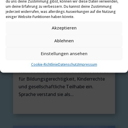
du uns deine Zustimmung gibst, können wir diese Daten verwenden,
um deine Erfahrung zu verbessern. Du kannst deine Zustimmung
jederzeit widerrufen, was allerdings Auswirkungen auf die Nutzung
einiger Website-Funktionen haben könnte.
Akzeptieren
Zum Gedenken an unsere Schirmherrin
Feb. 8, 2026
Ablehnen
Die GISKID trauert um Prof. Dr. Rita
Einstellungen ansehen
Süssmuth, die unsere Gesellschaft viele
Jahre als Schirmherrin begleitet hat. Mit
Cookie-Richtlinie
Datenschutz
Impressum
Klarheit und Beharrlichkeit setzte sie sich
für Bildungsgerechtigkeit, Kinderrechte
und gesellschaftliche Teilhabe ein.
Sprache verstand sie als...