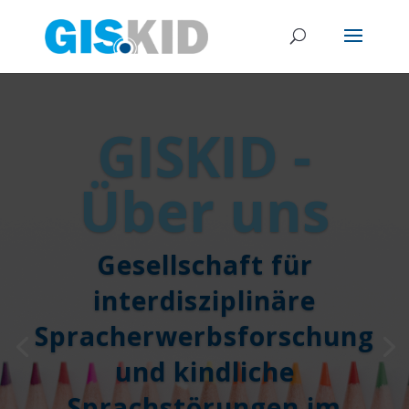
GISKID -
Über uns
Gesellschaft für
interdisziplinäre
Spracherwerbsforschung
und kindliche
Sprachstörungen im