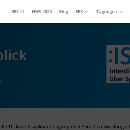
ISES 14
NWS 2026
Blog
SES
Tagungen
blick
d
die 10. Interdisziplinäre Tagung über Sprachentwicklungs