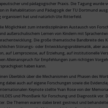
apeutischer und pädagogischer Praxis. Die Tagung wurde v
n in Rehabilitation und Pädagogik der TU Dortmund ausger
organisiert hat und natürlich Ute Ritterfeld.
e Möglichkeit zum interdisziplinären Austausch von Fors
 und außerschulischem Lernen von Kindern mit Sprachentw
prachentwicklung. Die große thematische Bandbreite des K
achlichen Störungs- oder Entwicklungsproblematik, aber au
on, auf Lernprozesse, auf Erziehung, auf institutionelle Ve
inen Alleinanspruch für Empfehlungen zum richtigen Vorgeh
sprachigkeit haben kann.
 einen Überblick über die Mechanismen und Phasen des Wort
ng dabei auch auf eigene Forschungen sowie die Evidenzla
 internationalen Keynote stellte Yvan Rose von der Memori
ILDES und PhonBank für Forschung und Diagnostik vor. Da
ster. Die Themen waren dabei breit gestreut und behandelt