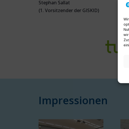
Stephan Sallat
(1. Vorsitzender der GISKID)
Wir
opt
Nut
wir
Zus
ein
Impressionen