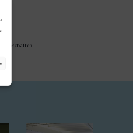
zu
en
wissenschaften
en