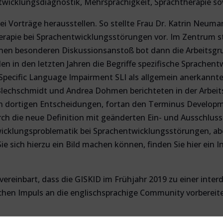
icklungsdiagnostik, Mehrsprachigkeit, Sprachtherapie sowi
i Vorträge herausstellen. So stellte Frau Dr. Katrin Neuma
Therapie bei Sprachentwicklungsstörungen vor. Im Zentrum 
Einen besonderen Diskussionsanstoß bot dann die Arbeitsgr
n in den letzten Jahren die Begriffe spezifische Sprachen
Specific Language Impairment SLI als allgemein anerkann
Blechschmidt und Andrea Dohmen berichteten in der Arbeits
 dortigen Entscheidungen, fortan den Terminus Developm
h die neue Definition mit geänderten Ein- und Ausschlussk
icklungsproblematik bei Sprachentwicklungsstörungen, abe
 sich hierzu ein Bild machen können, finden Sie hier ein I
vereinbart, dass die GISKID im Frühjahr 2019 zu einer inte
hen Impuls an die englischsprachige Community vorbereiten