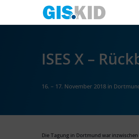
ISES X – Rück
16. – 17. November 2018 in Dortmun
Die Tagung in Dortmund war inzwischen 