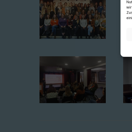
Nut
wir
Zus
ein