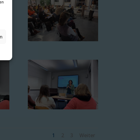
en
en
1
2
3
Weiter