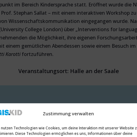
nkt im Bereich Kindersprache statt. Eröffnet wurde die 
 Prof. Stephan Sallat – mit einem interaktiven Workshop zu
nz von Wissenschaftskommunikation eingegangen wurde. Na
 (University College London) über „Interventions for langu
ilnehmenden die Möglichkeit, ihre eigenen Forschungsarbei
mit einem gemütlichen Abendessen sowie einem Besuch im „
tti Karotti
fortzuführen.
Veranstaltungsort: Halle an der Saale
Zustimmung verwalten
 nutzen Technologien wie Cookies, um deine Interaktion mit unserer Website 
imieren. Diese Technologien ermöglichen es uns, Informationen über deine