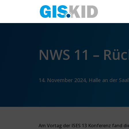
NWS 11 – Rüc
14. November 2024, Halle an der Saa
Am Vortag der ISES 13 Konferenz fand di