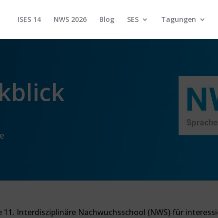
ISES 14
NWS 2026
Blog
SES
Tagungen
kblick
le
e 11. Interdisziplinäre Nachwuchsschool (NWS) für interes