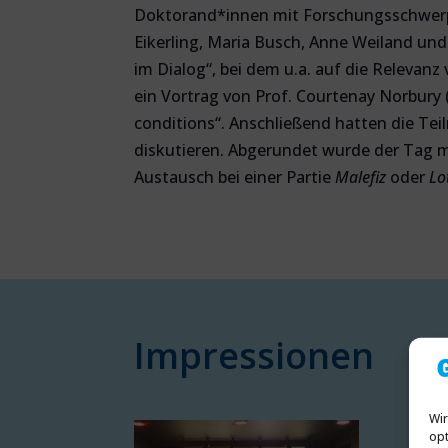
Doktorand*innen mit Forschungsschwerpu
Eikerling, Maria Busch, Anne Weiland und
im Dialog“, bei dem u.a. auf die Releva
ein Vortrag von Prof. Courtenay Norbury
conditions“. Anschließend hatten die Te
diskutieren. Abgerundet wurde der Tag 
Austausch bei einer Partie
Malefiz
oder
Lo
Impressionen
Wir
opt