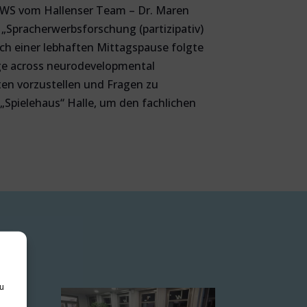
NWS vom Hallenser Team – Dr. Maren
 „Spracherwerbsforschung (partizipativ)
ch einer lebhaften Mittagspause folgte
age across neurodevelopmental
ten vorzustellen und Fragen zu
Spielehaus“ Halle, um den fachlichen
zu