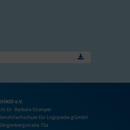
GISKID e.V.
c/o Dr. Barbara Stumper
Berufsfachschule für Logopädie gGmbH
Klingenbergstraße 73a