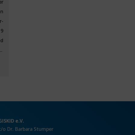
er
an
r-
 9
nd
.
GISKID e.V.
c/o Dr. Barbara Stumper