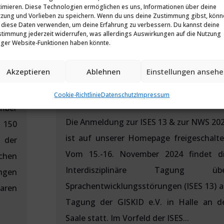
imieren. Diese Technologien ermöglichen es uns, Informationen über deine
zung und Vorlieben zu speichern. Wenn du uns deine Zustimmung gibst, könn
 diese Daten verwenden, um deine Erfahrung zu verbessern. Du kannst deine
timmung jederzeit widerrufen, was allerdings Auswirkungen auf die Nutzung
iger Website-Funktionen haben könnte.
ANMELDEMÖGLICHKEIT 
Akzeptieren
Ablehnen
Einstellungen anseh
PROGRAMM ISES 13
ungen
,
von
Vera Köllen
|
24 Juli 2024
|
Veranstaltunge
Cookie-Richtlinie
Datenschutz
Impressum
Verein
,
Wissenschaft
ember
Die Anmeldung zur ISES 13 & zur NWS 20
r 150
ist auf unserer Homepage freigeschalte
 der
Vom 15.-16. November 2024 findet d
chen
Interdisziplinäre Tagung übe
ngen
Sprachentwicklungsstörungen (ISES 13) a
aren
Tagung der GISKID e.V. in Halle an d
Saale statt. Im Vorfeld der ISES...