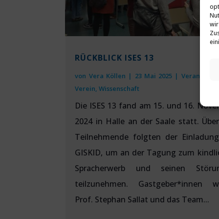
opt
Nut
wir
Zus
ein
RÜCKBLICK ISES 13
von
Vera Köllen
|
23 Mai 2025
|
Veranstalt
Verein
,
Wissenschaft
Die ISES 13 fand am 15. und 16. Nov
2024 in Halle an der Saale statt. Übe
Teilnehmende folgten der Einladung
GISKID, um an der Tagung zum kindli
Spracherwerb und seinen Störu
teilzunehmen. Gastgeber*innen w
Prof. Stephan Sallat und das Team...