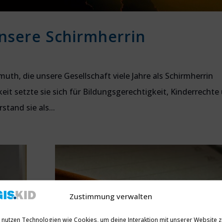
sere Schirmherrin
muth, die unsere Gesellschaft viele Jahre als Schirmherrin
keit setzte sie sich für Bildungsgerechtigkeit, Kinderrechte
stand sie als...
Zustimmung verwalten
 nutzen Technologien wie Cookies, um deine Interaktion mit unserer Website 