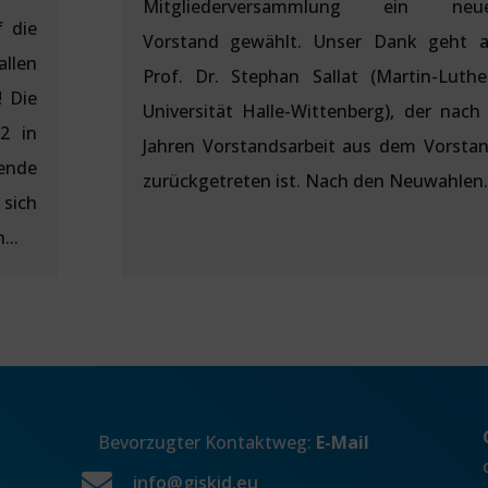
Mitgliederversammlung ein neu
 die
Vorstand gewählt. Unser Dank geht 
llen
Prof. Dr. Stephan Sallat (Martin-Luthe
! Die
Universität Halle-Wittenberg), der nach
2 in
Jahren Vorstandsarbeit aus dem Vorsta
ende
zurückgetreten ist. Nach den Neuwahlen..
 sich
...
Bevorzugter Kontaktweg:
E-Mail

info@giskid.eu