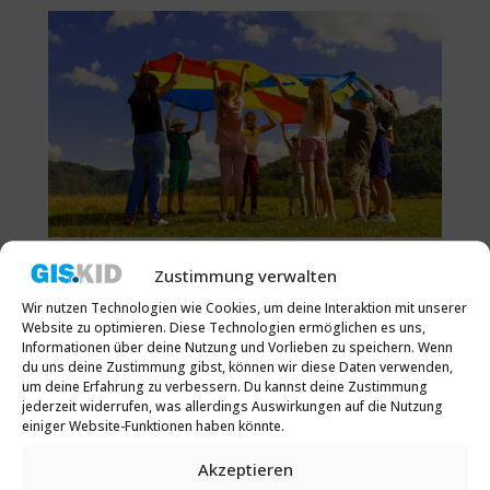
Zustimmung verwalten
DER TAG DER SES AM 14. OKTOBER 2022
von
Vera Köllen
|
8 Juli 2022
|
Wir nutzen Technologien wie Cookies, um deine Interaktion mit unserer
Website zu optimieren. Diese Technologien ermöglichen es uns,
Öffentlichkeitsarbeit
,
Veranstaltungen
Informationen über deine Nutzung und Vorlieben zu speichern. Wenn
du uns deine Zustimmung gibst, können wir diese Daten verwenden,
Dieses Jahr findet wieder der
um deine Erfahrung zu verbessern. Du kannst deine Zustimmung
Internationale Tag der
jederzeit widerrufen, was allerdings Auswirkungen auf die Nutzung
einiger Website-Funktionen haben könnte.
Sprachentwicklungsstörung (Tag der SES)
Akzeptieren
statt. Unter dem Motto „Heranwachsen