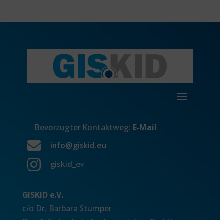
Bevorzugter Kontaktweg:
E-Mail

info@giskid.eu

giskid_ev
GISKID e.V.
c/o Dr. Barbara Stumper