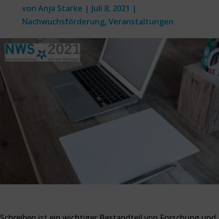
von
Anja Starke
|
Juli 8, 2021
|
Nachwuchsförderung
,
Veranstaltungen
Schreiben ist ein wichtiger Bestandteil von Forschung und