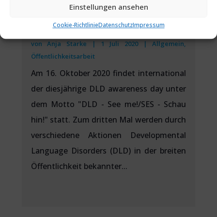
Einstellungen ansehen
Cookie-Richtlinie
Datenschutz
Impressum
TAG DER SPRACHENTWICKLUNGSSTÖRUNGEN
von
Anja Starke
|
1 Juli 2020
|
Allgemein
,
Öffentlichkeitsarbeit
Am 16. Oktober 2020 findet international
der diesjährige DLD awareness day unter
dem Motto "DLD - See me!/SES - Schau
hin!" statt. Zum dritten Mal werden durch
verschiedene Aktionen Developmental
Language Disorders (DLD) in der breiten
Öffentlichkeit bekannter...