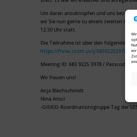
statt. Es war ein kreativer und anregende
Um daran anzuknüpfen und uns bezüglich
wir Sie nun gerne zu einem zweiten Austa
12:30 Uhr statt.
Wir
opt
Die Teilnahme ist über den folgenden Zo
Nut
https://fhnw.zoom.us/j/68392253978
wir
Zus
ein
Meeting ID: 683 9225 3978 / Passcode: 3
Wir freuen uns!
Anja Blechschmidt
Nina Arisci
-GISKID-Koordinationsgruppe Tag der SE