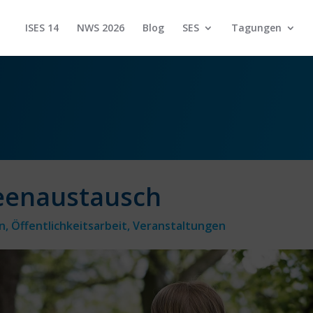
ISES 14
NWS 2026
Blog
SES
Tagungen
eenaustausch
n
,
Öffentlichkeitsarbeit
,
Veranstaltungen