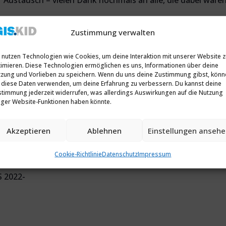
r Austausch – vielen Dank nochmals an alle, die dabei waren
 der geplanten Aktionen auf dem Laufenden zu halten, la
Zustimmung verwalten
usch über Zoom ein. Dieser findet am 02.08.2022 von 11:30 
 nutzen Technologien wie Cookies, um deine Interaktion mit unserer Website 
imieren. Diese Technologien ermöglichen es uns, Informationen über deine
om-Link möglich:
zung und Vorlieben zu speichern. Wenn du uns deine Zustimmung gibst, könn
?pwd=Mnk2ZnpGM05DSFUxc0hmVWcrREt2QT09
 diese Daten verwenden, um deine Erfahrung zu verbessern. Du kannst deine
timmung jederzeit widerrufen, was allerdings Auswirkungen auf die Nutzung
iger Website-Funktionen haben könnte.
94031
Akzeptieren
Ablehnen
Einstellungen anseh
Cookie-Richtlinie
Datenschutz
Impressum
S 2022-