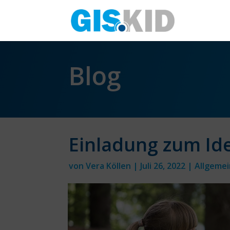
Blog
Einladung zum Id
von
Vera Köllen
|
Juli 26, 2022
|
Allgemei