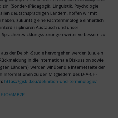
zin, (Sonder-)Pädagogik, Linguistik, Psychologie
llen deutschsprachigen Ländern, hoffen wir mit
u haben, zukünftig eine Fachterminologie einheitlich
nterdisziplinären Austausch und unser
 Sprachentwicklungsstörungen weiter verbessern zu
e aus der Delphi-Studie hervorgehen werden (u.a. ein
 Rückmeldung in die internationale Diskussion sowie
igten Ländern), werden wir über die Internetseite der
ch Informationen zu den Mitgliedern des D-A-CH-
n:
https://g
iskid.eu/definition-und-terminologie/
OSF.IO/6MB2P