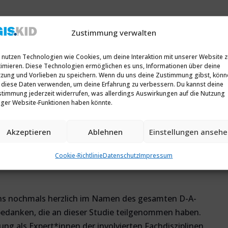
Zustimmung verwalten
finitionskriterien und die Begrifflichkeiten rund um
 nutzen Technologien wie Cookies, um deine Interaktion mit unserer Website 
salter in den vergangenen Jahren intensiv diskutiert
imieren. Diese Technologien ermöglichen es uns, Informationen über deine
finanzieller Förderung durch die
GISKID
ist vom
D-A-
zung und Vorlieben zu speichern. Wenn du uns deine Zustimmung gibst, könn
 diese Daten verwenden, um deine Erfahrung zu verbessern. Du kannst deine
Studie zu dieser Thematik in den deutschsprachigen
timmung jederzeit widerrufen, was allerdings Auswirkungen auf die Nutzung
Die zentralen Ergebnisse dieser Studie werden in
iger Website-Funktionen haben könnte.
itschrift
Log
os
erscheinen. Sie sind aber bereits
rei zugänglich veröffentlicht worden und können hier
Akzeptieren
Ablehnen
Einstellungen anseh
Cookie-Richtlinie
Datenschutz
Impressum
edia/pdf/fb/89/a2/ORG-Delphi_online1.pdf?
uns nochmals herzlich im Namen des gesamten D-A-
bedanken, die an dieser Studie teilgenommen haben.
ung als Expert*innen der involvierten Fachdisziplinen