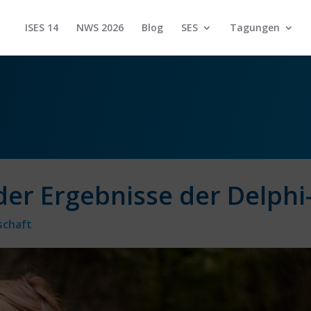
ISES 14
NWS 2026
Blog
SES
Tagungen
der Ergebnisse der Delphi
schaft