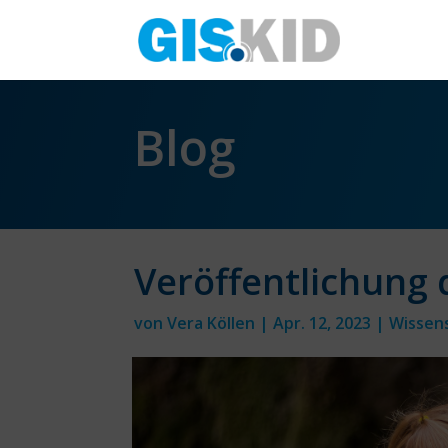
Blog
Veröffentlichung 
von
Vera Köllen
|
Apr. 12, 2023
|
Wissen